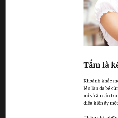
Tắm là k
Khoảnh khắc mẹ 
lên làn da bé cũ
mỉ và ân cần tr
điều kiện ấy một
Thậm chí, những