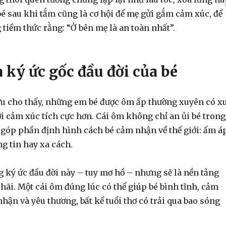
é sau khi tắm cũng là cơ hội để mẹ gửi gắm cảm xúc, để
 tiềm thức rằng: “Ở bên mẹ là an toàn nhất”.
 ký ức gốc đầu đời của bé
u cho thấy, những em bé được ôm ấp thường xuyên có x
i cảm xúc tích cực hơn. Cái ôm không chỉ an ủi bé trong
n góp phần định hình cách bé cảm nhận về thế giới: ấm á
ng tin hay xa cách.
g ký ức đầu đời này – tuy mơ hồ – nhưng sẽ là nền tảng
hãi. Một cái ôm đúng lúc có thể giúp bé bình tĩnh, cảm
hận và yêu thương, bất kể tuổi thơ có trải qua bao sóng