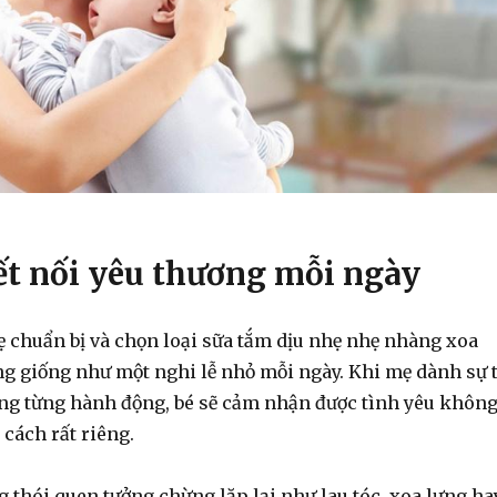
ết nối yêu thương mỗi ngày
chuẩn bị và chọn loại sữa tắm dịu nhẹ nhẹ nhàng xoa
ng giống như một nghi lễ nhỏ mỗi ngày. Khi mẹ dành sự t
ong từng hành động, bé sẽ cảm nhận được tình yêu khôn
 cách rất riêng.
 thói quen tưởng chừng lặp lại như lau tóc, xoa lưng ha