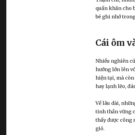
quấn khăn cho b
bé ghi nhớ trong
Cái ôm và
Nhiều nghiên cứ
hướng lớn lên vớ
hiện tại, mà cò
hay lạnh lẽo, đá
Về lâu dài, nhữn
tinh thần vững c
thấy được công n
gió.