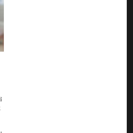
ỉ
g
y