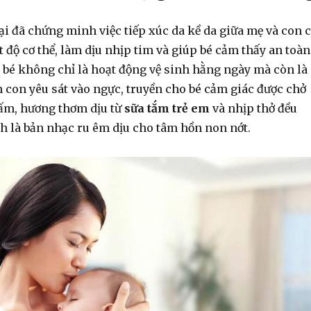
i đã chứng minh việc tiếp xúc da kề da giữa mẹ và con 
t độ cơ thể, làm dịu nhịp tim và giúp bé cảm thấy an toàn
 bé không chỉ là hoạt động vệ sinh hằng ngày mà còn là
 con yêu sát vào ngực, truyền cho bé cảm giác được chở
ấm, hương thơm dịu từ
sữa tắm trẻ em
và nhịp thở đều
h là bản nhạc ru êm dịu cho tâm hồn non nớt.