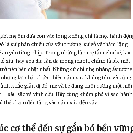
ười mẹ ôm đứa con vào lòng không chỉ là một hành độn
ó là sự phản chiếu của yêu thương, sự vỗ về thầm lặng
é an yên từng nhịp. Trong những lần mẹ tắm cho bé, lau
hỏ xíu, hay xoa dịu làn da mong manh, chính là lúc mối
 trở nên bền chặt nhất. Những cử chỉ nhẹ nhàng ấy tưởng
 nhưng lại chất chứa nhiều cảm xúc không tên. Và cũng
ảnh khắc giản dị đó, mẹ và bé đang nuôi dưỡng một mối
ời – sâu sắc và vĩnh cửu. Hãy cùng khám phá vì sao hành
có thể chạm đến tầng sâu cảm xúc đến vậy.
úc cơ thể đến sự gắn bó bền vữn