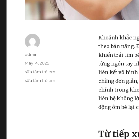
Khoảnh khắc ng
theo bản năng. Đ
Author
admin
khiến trái tim b
Posted
May 14, 2025
từng ngón tay n
on
Categories
sữa tắm trẻ em
liên kết vô hình
Tags
sữa tắm trẻ em
chừng đơn giản,
chính trong kho
liên hệ không l
động ôm bé lại 
Từ tiếp x