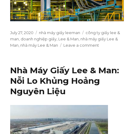
Posted
July 27, 2020
Categories
nhà máy giấy leeman
Tags
công ty giấy lee &
on
man
,
doanh nghiệp giấy
,
Lee & Man
,
nhà máy giấy Lee &
Man
,
nhà máy Lee & Man
Leave a comment
on
Nhà
Máy
Giấy
Nhà Máy Giấy Lee & Man:
Lee
&
Nỗi Lo Khủng Hoảng
Man:
Nguyên Liệu
Điểm
Sáng
Ngành
Giấy
Bao
Bì