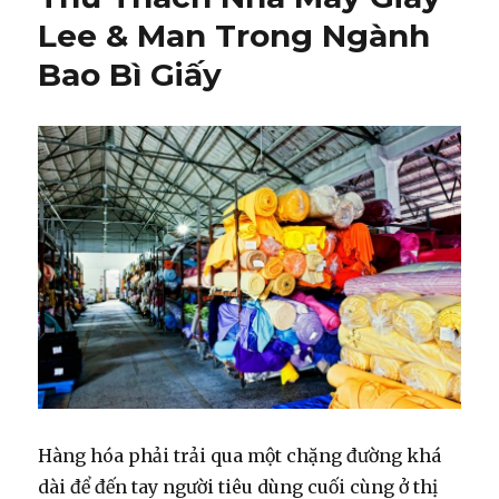
&
Lee & Man Trong Ngành
Man:
Bao Bì Giấy
Nỗi
Lo
Khủng
Hoảng
Nguyên
Liệu
Hàng hóa phải trải qua một chặng đường khá
dài để đến tay người tiêu dùng cuối cùng ở thị