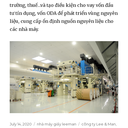
trường, thuế…và tạo điều kiện cho vay vốn đầu
tư tín dụng, vốn ODA để phát triển vùng nguyên
liệu, cung cấp ổn định nguồn nguyên liệu cho
các nhà máy.
Posted
July 14, 2020
Categories
nhà máy giấy leeman
Tags
công ty Lee & Man
,