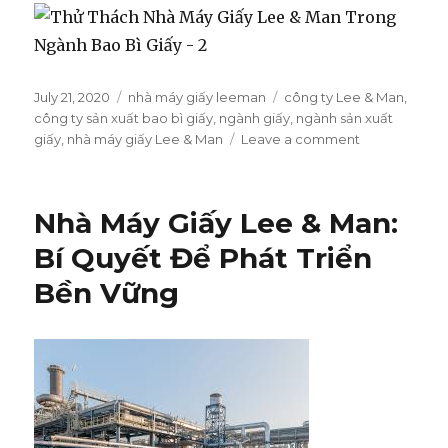
Posted
July 21, 2020
Categories
nhà máy giấy leeman
Tags
công ty Lee & Man
,
on
công ty sản xuất bao bì giấy
,
ngành giấy
,
ngành sản xuất
giấy
,
nhà máy giấy Lee & Man
Leave a comment
on
Thử
Thách
Nhà
Nhà Máy Giấy Lee & Man:
Máy
Giấy
Bí Quyết Để Phát Triển
Lee
Bền Vững
&
Man
Trong
Ngành
Bao
Bì
Giấy