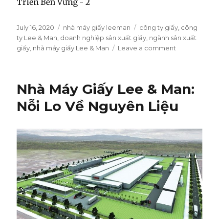
Posted
July 16, 2020
Categories
nhà máy giấy leeman
Tags
công ty giấy
,
công
on
ty Lee & Man
,
doanh nghiệp sản xuất giấy
,
ngành sản xuất
giấy
,
nhà máy giấy Lee & Man
Leave a comment
on
Nhà
Máy
Giấy
Nhà Máy Giấy Lee & Man:
Lee
&
Nỗi Lo Về Nguyên Liệu
Man:
Bí
Quyết
Để
Phát
Triển
Bền
Vững