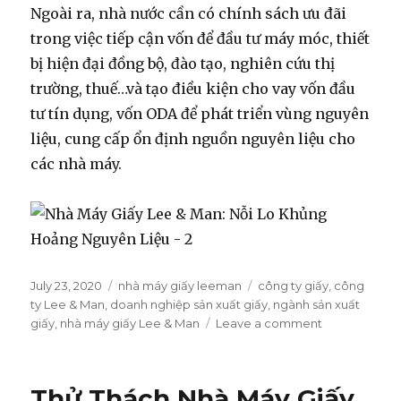
Ngoài ra, nhà nước cần có chính sách ưu đãi
trong việc tiếp cận vốn để đầu tư máy móc, thiết
bị hiện đại đồng bộ, đào tạo, nghiên cứu thị
trường, thuế…và tạo điều kiện cho vay vốn đầu
tư tín dụng, vốn ODA để phát triển vùng nguyên
liệu, cung cấp ổn định nguồn nguyên liệu cho
các nhà máy.
Posted
July 23, 2020
Categories
nhà máy giấy leeman
Tags
công ty giấy
,
công
on
ty Lee & Man
,
doanh nghiệp sản xuất giấy
,
ngành sản xuất
giấy
,
nhà máy giấy Lee & Man
Leave a comment
on
Nhà
Máy
Giấy
Thử Thách Nhà Máy Giấy
Lee