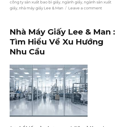
on
công ty sản xuất bao bì giấy
,
ngành giấy
,
ngành sản xuất
giấy
,
nhà máy giấy Lee & Man
Leave a comment
on
Nhà
Máy
Giấy
Nhà Máy Giấy Lee & Man :
Lee
&
Tìm Hiểu Về Xu Hướng
Man:
Nhu Cầu
Nỗi
Lo
Về
Nguyên
Liệu