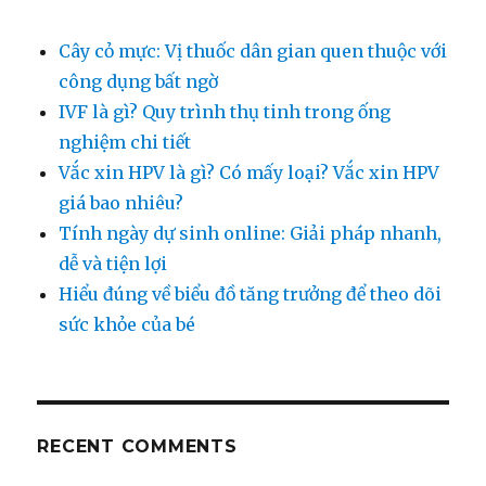
trắng
sáng
Cây cỏ mực: Vị thuốc dân gian quen thuộc với
công dụng bất ngờ
IVF là gì? Quy trình thụ tinh trong ống
nghiệm chi tiết
Vắc xin HPV là gì? Có mấy loại? Vắc xin HPV
giá bao nhiêu?
Tính ngày dự sinh online: Giải pháp nhanh,
dễ và tiện lợi
Hiểu đúng về biểu đồ tăng trưởng để theo dõi
sức khỏe của bé
RECENT COMMENTS