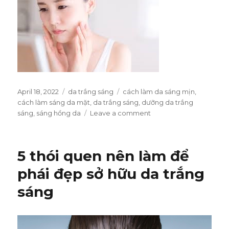
Posted
April 18, 2022
Categories
da trắng sáng
Tags
cách làm da sáng mịn
,
on
cách làm sáng da mặt
,
da trắng sáng
,
dưỡng da trắng
sáng
,
sáng hồng da
Leave a comment
on
Da
Trắng
Sáng:
5 thói quen nên làm để
Chinh
Phục
phái đẹp sở hữu da trắng
Vẻ
sáng
Đẹp
Từ
Sâu
Bên