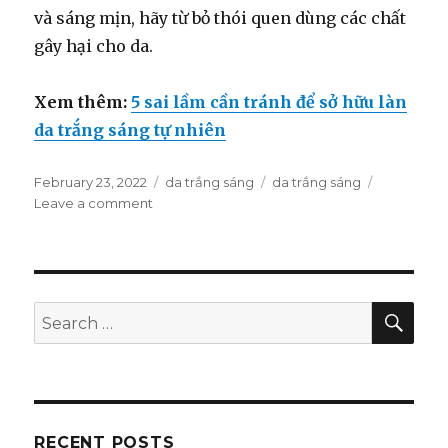
và sáng mịn, hãy từ bỏ thói quen dùng các chất
gây hại cho da.
Xem thêm:
5 sai lầm cần tránh để sở hữu làn
da trắng sáng tự nhiên
Posted
February 23, 2022
Categories
da trắng sáng
Tags
da trắng sáng
on
Leave a comment
on
5
thói
quen
nên
làm
SE
Search
để
for:
phái
đẹp
sở
hữu
da
RECENT POSTS