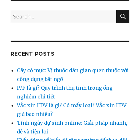
Nên
Mua
SE
Search
Máy
for:
Giặt
Cửa
Ngang
Panas
10kg
RECENT POSTS
Cây cỏ mực: Vị thuốc dân gian quen thuộc với
công dụng bất ngờ
IVF là gì? Quy trình thụ tinh trong ống
nghiệm chi tiết
Vắc xin HPV là gì? Có mấy loại? Vắc xin HPV
giá bao nhiêu?
Tính ngày dự sinh online: Giải pháp nhanh,
dễ và tiện lợi