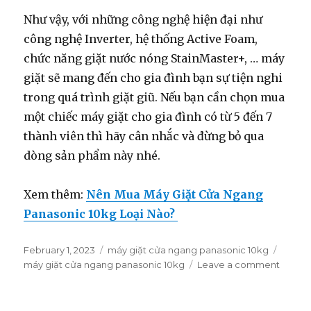
Như vậy, với những công nghệ hiện đại như
công nghệ Inverter, hệ thống Active Foam,
chức năng giặt nước nóng StainMaster+, … máy
giặt sẽ mang đến cho gia đình bạn sự tiện nghi
trong quá trình giặt giũ. Nếu bạn cần chọn mua
một chiếc máy giặt cho gia đình có từ 5 đến 7
thành viên thì hãy cân nhắc và đừng bỏ qua
dòng sản phẩm này nhé.
Xem thêm:
Nên Mua Máy Giặt Cửa Ngang
Panasonic 10kg Loại Nào?
Posted
February 1, 2023
Categories
máy giặt cửa ngang panasonic 10kg
Tags
on
máy giặt cửa ngang panasonic 10kg
Leave a comment
on
3
Lý
Do