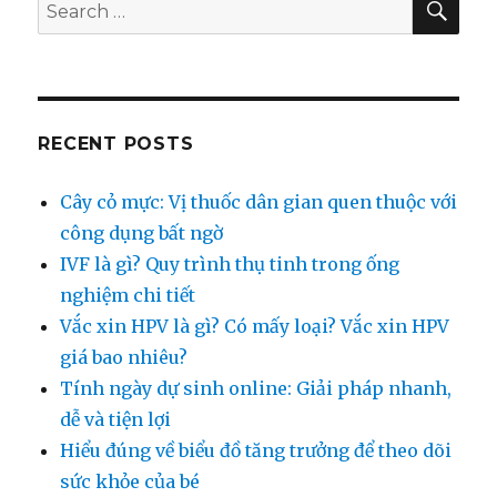
Search
Ẩm
for:
Tự
Nhiên:
Các
Loại
Mặt
RECENT POSTS
Nạ
Phổ
Cây cỏ mực: Vị thuốc dân gian quen thuộc với
Biến
(P2)
công dụng bất ngờ
IVF là gì? Quy trình thụ tinh trong ống
nghiệm chi tiết
Vắc xin HPV là gì? Có mấy loại? Vắc xin HPV
giá bao nhiêu?
Tính ngày dự sinh online: Giải pháp nhanh,
dễ và tiện lợi
Hiểu đúng về biểu đồ tăng trưởng để theo dõi
sức khỏe của bé