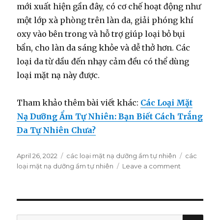
mới xuất hiện gần đây, có cơ chế hoạt động như
một lớp xà phòng trên làn da, giải phóng khí
oxy vào bên trong và hỗ trợ giúp loại bỏ bụi
bẩn, cho làn da sáng khỏe và dễ thở hơn. Các
loại da từ dầu đến nhạy cảm đều có thể dùng
loại mặt nạ này được.
Tham khảo thêm bài viết khác:
Các Loại Mặt
Nạ Dưỡng Ẩm Tự Nhiên: Bạn Biết Cách Trắng
Da Tự Nhiên Chưa?
Posted
April 26, 2022
Categories
các loại mặt nạ dưỡng ẩm tự nhiên
Tags
các
on
loại mặt nạ dưỡng ẩm tự nhiên
Leave a comment
on
Các
Loại
Mặt
Nạ
Dưỡng
SE