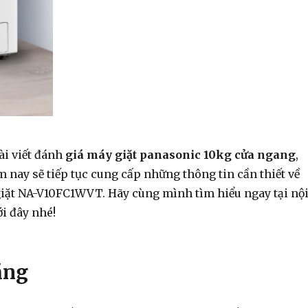
ài viết đánh
giá máy giặt panasonic 10kg cửa ngang
,
m nay sẽ tiếp tục cung cấp những thông tin cần thiết về
ặt NA-V10FC1WVT. Hãy cùng mình tìm hiểu ngay tại nộ
ới đây nhé!
ăng