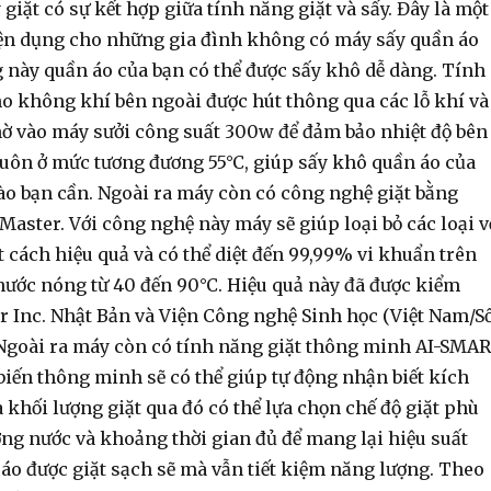
giặt có sự kết hợp giữa tính năng giặt và sấy. Đây là một
tiện dụng cho những gia đình không có máy sấy quần áo
g này quần áo của bạn có thể được sấy khô dễ dàng. Tính
o không khí bên ngoài được hút thông qua các lỗ khí và
ờ vào máy sưởi công suất 300w để đảm bảo nhiệt độ bên
luôn ở mức tương đương 55°C, giúp sấy khô quần áo của
nào bạn cần. Ngoài ra máy còn có công nghệ giặt bằng
aster. Với công nghệ này máy sẽ giúp loại bỏ các loại v
 cách hiệu quả và có thể diệt đến 99,99% vi khuẩn trên
 nước nóng từ 40 đến 90°C. Hiệu quả này đã được kiểm
r Inc. Nhật Bản và Viện Công nghệ Sinh học (Việt Nam/Số
goài ra máy còn có tính năng giặt thông minh AI-SMA
iến thông minh sẽ có thể giúp tự động nhận biết kích
 khối lượng giặt qua đó có thể lựa chọn chế độ giặt phù
ợng nước và khoảng thời gian đủ để mang lại hiệu suất
n áo được giặt sạch sẽ mà vẫn tiết kiệm năng lượng. Theo