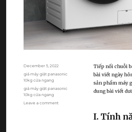
Posted
December 5, 2022
Tiếp nối chuỗi b
on
Categories
giá máy giặt panasonic
bài viết ngày hô
10kg cửa ngang
sản phẩm máy gi
Tags
giá máy giặt panasonic
dung bài viết dư
10kg cửa ngang
Leave a comment
on
Đánh
I. Tính n
Giá
Máy
Giặt