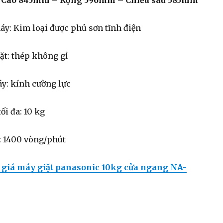
:
Cao 845mm – Rộng 596mm – Chiều sâu 585mm
áy: Kim loại được phủ sơn tĩnh điện
iặt: thép không gỉ
áy: kính cường lực
ối đa: 10 kg
a: 1400 vòng/phút
giá máy giặt panasonic 10kg cửa ngang NA-