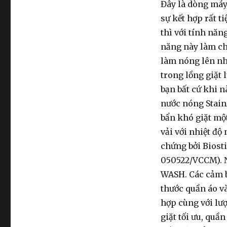
Panasonic
Đây là dòng máy 
10kg
sự kết hợp rất 
Cửa
thì với tính năn
Ngang
NA-
năng này làm ch
V10FC1WVT
làm nóng lên nh
trong lồng giặt 
bạn bất cứ khi 
nước nóng StainM
bẩn khó giặt một
vải với nhiệt độ
chứng bởi Biosti
050522/VCCM). N
WASH. Các cảm b
thước quần áo và
hợp cùng với lư
giặt tối ưu, quầ