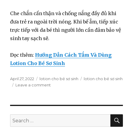
Che chắn cẩn thận và chống nắng đầy đủ khi
đưa trẻ ra ngoài trời nóng. Khi bế ẵm, tiếp xúc
trực tiếp với da bé thì người lớn cần đảm bảo vệ
sinh tay sạch sẽ.
Đọc thêm:
Hướng Dẫn Cách Tắm Và Dùng
Lotion Cho Bé Sơ Sinh
Posted
April 27, 2022
Categories
lotion cho bé sơ sinh
Tags
lotion cho bé sơ sinh
on
Leave a comment
on
Lotion
Cho
Bé
Sơ
Sinh:
SE
Search
Một
for:
Số