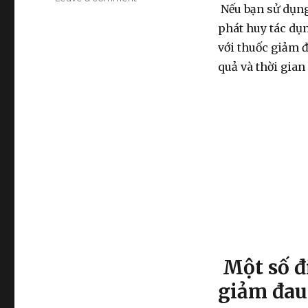
Nếu bạn sử dụng 
Uống
Thuốc
phát huy tác dụn
Giảm
với thuốc giảm đ
Đau
quả và thời gian
Sau
Bao
Lâu
Thì
Có
Tác
Dụng?
Một số đ
giảm đa