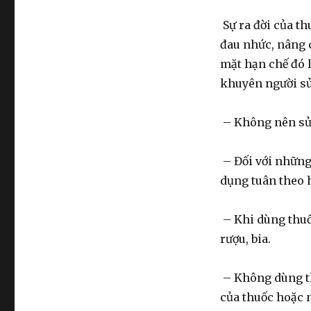
Sự ra đời của th
đau nhức, nâng 
mặt hạn chế đó l
khuyên người sử
– Không nên sử 
– Đối với những
dụng tuân theo 
– Khi dùng thuố
rượu, bia.
– Không dùng th
của thuốc hoặc 