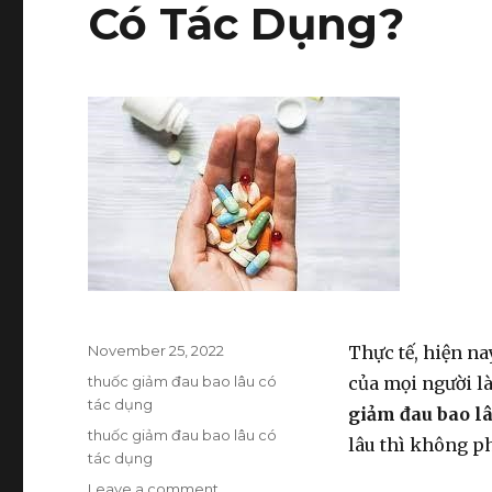
Có Tác Dụng?
Posted
November 25, 2022
Thực tế, hiện n
on
Categories
thuốc giảm đau bao lâu có
của mọi người l
tác dụng
giảm đau bao lâ
Tags
thuốc giảm đau bao lâu có
lâu thì không p
tác dụng
Leave a comment
on