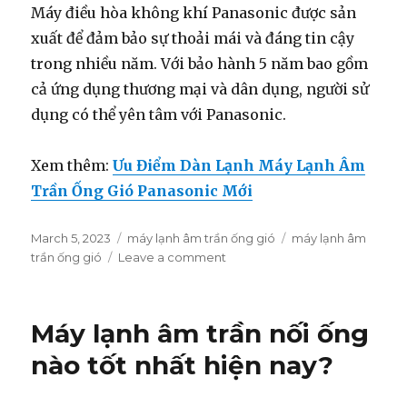
Máy điều hòa không khí Panasonic được sản
xuất để đảm bảo sự thoải mái và đáng tin cậy
trong nhiều năm. Với bảo hành 5 năm bao gồm
cả ứng dụng thương mại và dân dụng, người sử
dụng có thể yên tâm với Panasonic.
Xem thêm:
Ưu Điểm Dàn Lạnh Máy Lạnh Âm
Trần Ống Gió Panasonic Mới
Posted
March 5, 2023
Categories
máy lạnh âm trần ống gió
Tags
máy lạnh âm
on
trần ống gió
Leave a comment
on
Ưu
Điểm
Dàn
Máy lạnh âm trần nối ống
Nóng
Máy
nào tốt nhất hiện nay?
Lạnh
Âm