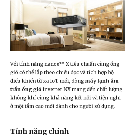
Tốt
hay
không?
Với tính năng nanoe™ X tiêu chuẩn cùng ống
gió có thể lắp theo chiều dọc và tích hợp bộ
điều khiển từ xa IoT mới, dòng
máy lạnh âm
trần ống gió
inverter NX mang đến chất lượng
không khí cùng khả năng kết nối và tiện nghi
ở một tầm cao mới dành cho người sử dụng.
Tính năng chính