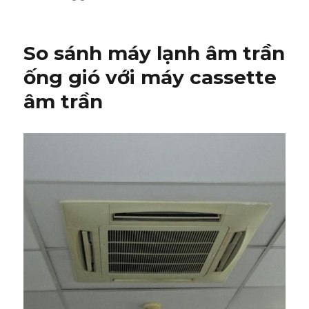
Máy
lạnh
âm
So sánh máy lạnh âm trần
trần
nối
ống gió với máy cassette
ống
âm trần
nào
tốt
nhất
hiện
nay?