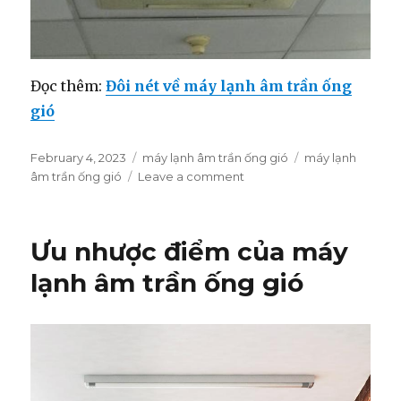
Đọc thêm:
Đôi nét về máy lạnh âm trần ống
gió
Posted
February 4, 2023
Categories
máy lạnh âm trần ống gió
Tags
máy lạnh
on
âm trần ống gió
Leave a comment
on
So
sánh
máy
Ưu nhược điểm của máy
lạnh
âm
lạnh âm trần ống gió
trần
ống
gió
với
máy
cassette