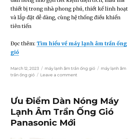
dàn nóng nhỏ gọn tiết kiệm diện tích, mẫu mã
thiết bị trong nhà phong phú, thiết kế linh hoạt
và lắp đặt dễ dàng, cùng hệ thống điều khiển
tiên tiến
Đọc thêm:
Tìm hiểu về máy lạnh âm trần ống
gió
Posted
March 12, 2023
Categories
máy lạnh âm trần ống gió
Tags
máy lạnh âm
on
trần ống gió
Leave a comment
on
Máy
lạnh
âm
Ưu Điểm Dàn Nóng Máy
trần
trần
Lạnh Âm Trần Ống Gió
ống
Panasonic Mới
gió
là
gì?