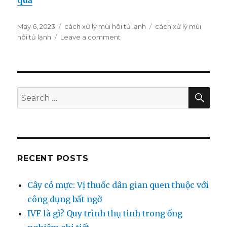
quả
Posted
May 6, 2023
Categories
cách xử lý mùi hôi tủ lạnh
Tags
cách xử lý mùi
on
hôi tủ lạnh
Leave a comment
on
Nguyên
nhân
và
cách
xử
SE
Search
lý
for:
mùi
hôi
tủ
lạnh
tại
RECENT POSTS
nhà
Cây cỏ mực: Vị thuốc dân gian quen thuộc với
công dụng bất ngờ
IVF là gì? Quy trình thụ tinh trong ống