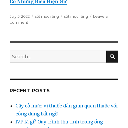
Có Những Biểu Hiện Gì?
Posted
July 5, 2022
Categories
sốt mọc răng
Tags
sốt mọc răng
Leave a
on
comment
on
Độ
Tuổi
Nào
Thì
Trẻ
SE
Search
sẽ
for:
Bị
Sốt
Mọc
Răng?
RECENT POSTS
Cây cỏ mực: Vị thuốc dân gian quen thuộc với
công dụng bất ngờ
IVF là gì? Quy trình thụ tinh trong ống