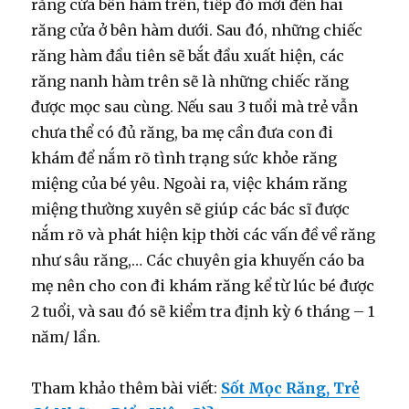
răng cửa bên hàm trên, tiếp đó mới đến hai
răng cửa ở bên hàm dưới. Sau đó, những chiếc
răng hàm đầu tiên sẽ bắt đầu xuất hiện, các
răng nanh hàm trên sẽ là những chiếc răng
được mọc sau cùng. Nếu sau 3 tuổi mà trẻ vẫn
chưa thể có đủ răng, ba mẹ cần đưa con đi
khám để nắm rõ tình trạng sức khỏe răng
miệng của bé yêu. Ngoài ra, việc khám răng
miệng thường xuyên sẽ giúp các bác sĩ được
nắm rõ và phát hiện kịp thời các vấn đề về răng
như sâu răng,… Các chuyên gia khuyến cáo ba
mẹ nên cho con đi khám răng kể từ lúc bé được
2 tuổi, và sau đó sẽ kiểm tra định kỳ 6 tháng – 1
năm/ lần.
Tham khảo thêm bài viết:
Sốt Mọc Răng, Trẻ