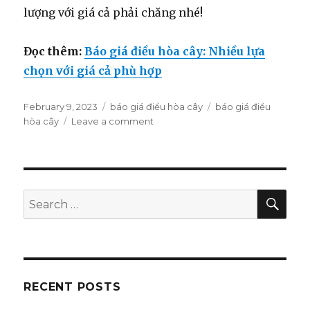
lượng với giá cả phải chăng nhé!
Đọc thêm:
Báo giá điều hòa cây: Nhiều lựa
chọn với giá cả phù hợp
Posted
February 9, 2023
Categories
báo giá điều hòa cây
Tags
báo giá điều
on
hòa cây
Leave a comment
on
Thông
tin
chi
tiết
về
SE
Search
báo
for:
giá
điều
hòa
cây
RECENT POSTS