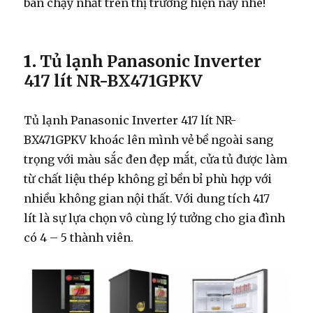
bán chạy nhất trên thị trường hiện nay nhé!
1.
Tủ lạnh Panasonic Inverter
417 lít NR-BX471GPKV
Tủ lạnh Panasonic Inverter 417 lít NR-
BX471GPKV khoác lên mình vẻ bề ngoài sang
trọng với màu sắc đen đẹp mắt, cửa tủ được làm
từ chất liệu thép không gỉ bền bỉ phù hợp với
nhiều không gian nội thất. Với dung tích 417
lít là sự lựa chọn vô cùng lý tưởng cho gia đình
có 4 – 5 thành viên.