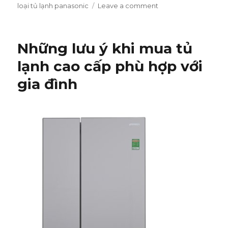
on
loại tủ lạnh panasonic
Leave a comment
on
Tham
khảo
giá
Những lưu ý khi mua tủ
các
loại
lạnh cao cấp phù hợp với
tủ
gia đình
lạnh
Panasonic
hiện
nay
(P2)