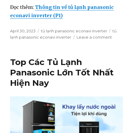
Đọc thêm:
Thông tin về tủ lạnh panasonic
econavi inverter (P1)
Posted
April 30, 2023
Categories
tủ lạnh panasonic econavi inverter
Tags
tủ
on
lạnh panasonic econavi inverter
Leave a comment
on
Thông
tin
về
Top Các Tủ Lạnh
tủ
lạnh
Panasonic Lớn Tốt Nhất
panasonic
Hiện Nay
econavi
inverter
(P2)