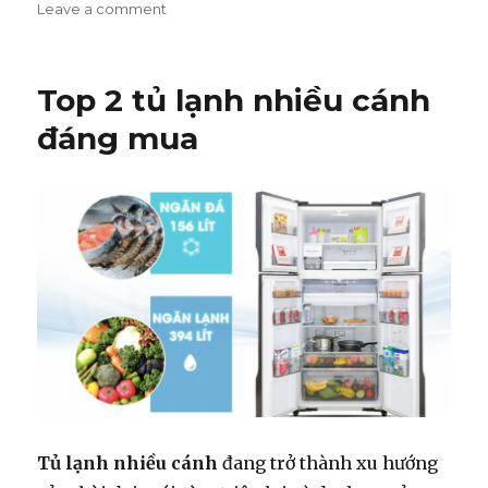
on
Leave a comment
on
Những
lưu
ý
Top 2 tủ lạnh nhiều cánh
khi
mua
đáng mua
tủ
lạnh
cao
cấp
phù
hợp
với
gia
đình
Tủ lạnh nhiều cánh
đang trở thành xu hướng