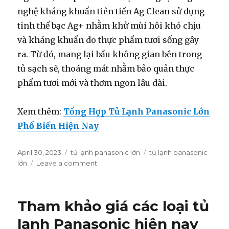
nghệ kháng khuẩn tiên tiến Ag Clean sử dụng
tinh thể bạc Ag+ nhằm khử mùi hôi khó chịu
và kháng khuẩn do thực phẩm tươi sống gây
ra. Từ đó, mang lại bầu không gian bên trong
tủ sạch sẽ, thoáng mát nhằm bảo quản thực
phẩm tươi mới và thơm ngon lâu dài.
Xem thêm:
Tổng Hợp Tủ Lạnh Panasonic Lớn
Phổ Biến Hiện Nay
Posted
April 30, 2023
Categories
tủ lạnh panasonic lớn
Tags
tủ lạnh panasonic
on
lớn
Leave a comment
on
Top
Các
Tủ
Tham khảo giá các loại tủ
Lạnh
Panasonic
lạnh Panasonic hiện nay
Lớn