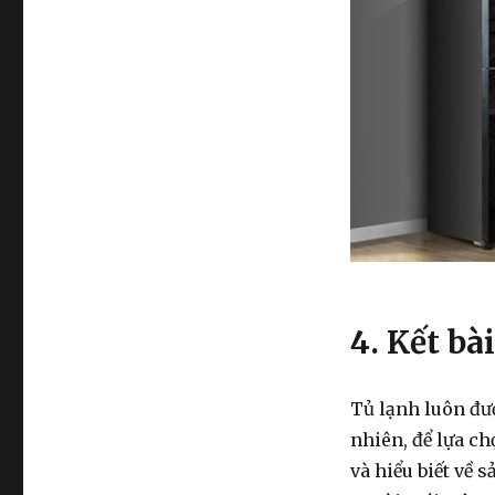
4. Kết bài
Tủ lạnh luôn đượ
nhiên, để lựa c
và hiểu biết về