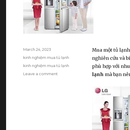
Posted
March 24, 2023
Mua một tủ lạnh 
on
Categories
kinh nghiệm mua tủ lạnh
nghiên cứu và bi
Tags
kinh nghiệm mua tủ lạnh
phù hợp với nhu
Leave a comment
on
lạnh
mà bạn nên
Kinh
nghiệm
mua
tủ
lạnh
cho
người
mới