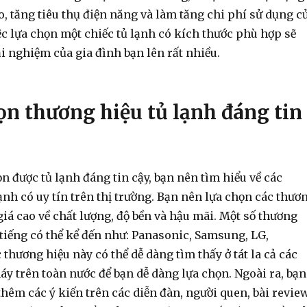
o, tăng tiêu thụ điện năng và làm tăng chi phí sử dụng c
ệc lựa chọn một chiếc tủ lạnh có kích thước phù hợp sẽ
ải nghiệm của gia đình bạn lên rất nhiều.
ọn thương hiệu tủ lạnh đáng tin
ọn được tủ lạnh đáng tin cậy, bạn nên tìm hiểu về các
ạnh có uy tín trên thị trường. Bạn nên lựa chọn các thươ
iá cao về chất lượng, độ bền và hậu mãi. Một số thương
 tiếng có thể kể đến như: Panasonic, Samsung, LG,
 thương hiệu này có thể dễ dàng tìm thấy ở tát la cả các
y trên toàn nước để bạn dễ dàng lựa chọn. Ngoài ra, bạn
êm các ý kiến trên các diễn đàn, người quen, bài review