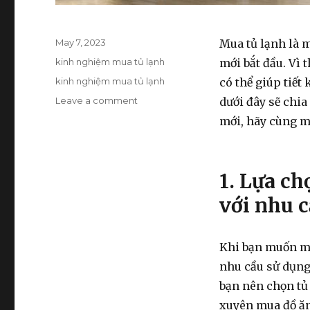
Posted
May 7, 2023
Mua tủ lạnh là m
on
Categories
kinh nghiệm mua tủ lạnh
mới bắt đầu. Vì 
Tags
kinh nghiệm mua tủ lạnh
có thể giúp tiết 
Leave a comment
on
dưới đây sẽ chia
Một
mới, hãy cùng mì
số
kinh
nghiệm
mua
1. Lựa ch
tủ
với nhu 
lạnh
cho
người
mới
Khi bạn muốn mu
nhu cầu sử dụng 
bạn nên chọn tủ 
xuyên mua đồ ăn