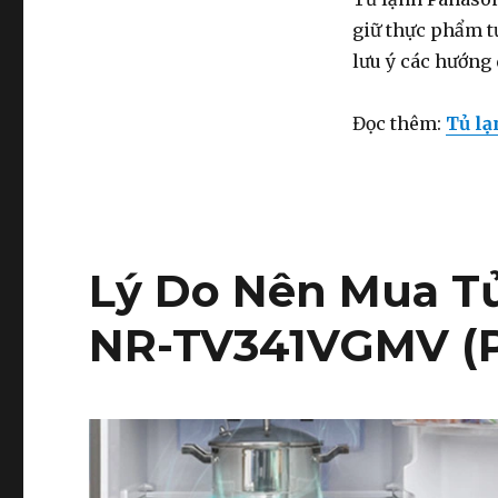
giữ thực phẩm t
lưu ý các hướng 
Đọc thêm:
Tủ lạ
Lý Do Nên Mua Tủ
NR-TV341VGMV (P