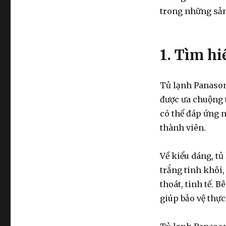
Tủ
trong những sản
lạnh
panasonic
306l
và
1. Tìm hi
sử
dụng
sao
Tủ lạnh Panason
cho
được ưa chuộng t
đúng
cách
có thể đáp ứng n
thành viên.
Về kiểu dáng, tủ
trắng tinh khôi,
thoát, tinh tế. 
giúp bảo vệ thực