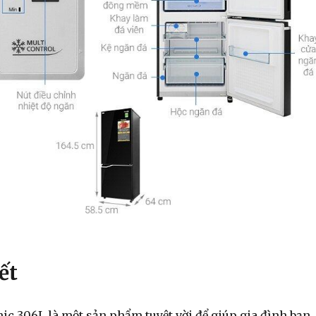
ết
ic 306L là một sản phẩm tuyệt vời để giúp gia đình bạn