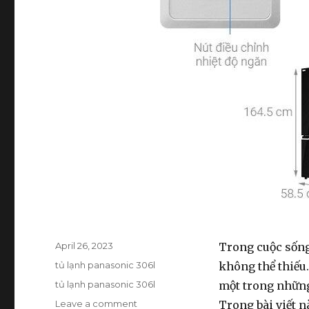
Posted
April 26, 2023
Trong cuộc sống 
on
Categories
tủ lạnh panasonic 306l
không thể thiếu.
Tags
tủ lạnh panasonic 306l
một trong những 
Leave a comment
on
Trong bài viết n