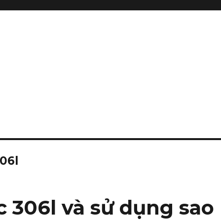
06l
c 306l và sử dụng sao