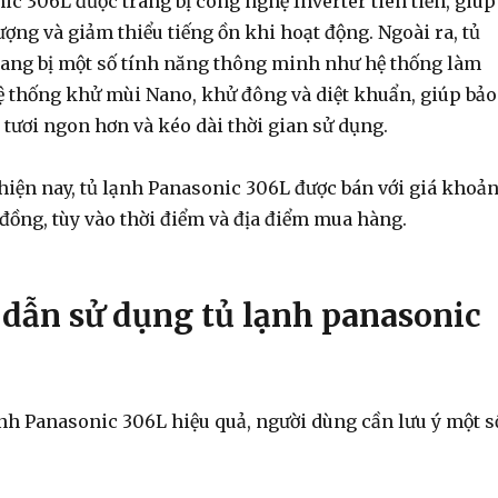
c 306L được trang bị công nghệ Inverter tiên tiến, giúp
ượng và giảm thiểu tiếng ồn khi hoạt động. Ngoài ra, tủ
rang bị một số tính năng thông minh như hệ thống làm
hệ thống khử mùi Nano, khử đông và diệt khuẩn, giúp bảo
tươi ngon hơn và kéo dài thời gian sử dụng.
 hiện nay, tủ lạnh Panasonic 306L được bán với giá khoả
u đồng, tùy vào thời điểm và địa điểm mua hàng.
 dẫn sử dụng tủ lạnh panasonic
ạnh Panasonic 306L hiệu quả, người dùng cần lưu ý một s