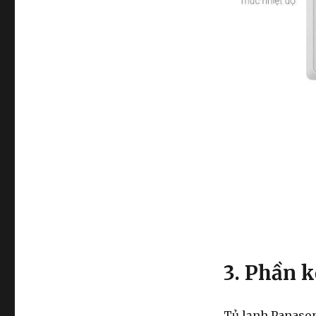
3. Phần k
Tủ lạnh Panason