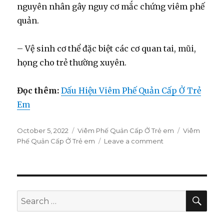
nguyên nhân gây nguy cơ mắc chứng viêm phế
quản.
– Vệ sinh cơ thể đặc biệt các cơ quan tai, mũi,
họng cho trẻ thường xuyên.
Đọc thêm:
Dấu Hiệu Viêm Phế Quản Cấp Ở Trẻ
Em
Posted
October 5, 2022
Categories
Viêm Phế Quản Cấp Ở Trẻ em
Tags
Viêm
on
Phế Quản Cấp Ở Trẻ em
Leave a comment
on
Hiểu
Biết
Tổng
Quát
Về
SE
Search
Viêm
for:
Phế