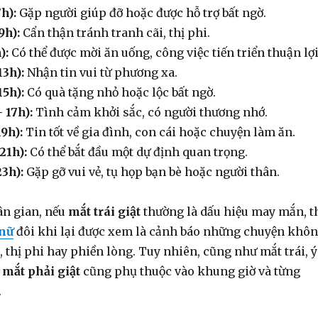
h):
Gặp người giúp đỡ hoặc được hỗ trợ bất ngờ.
9h):
Cẩn thận tránh tranh cãi, thị phi.
):
Có thể được mời ăn uống, công việc tiến triển thuận lợi
13h):
Nhận tin vui từ phương xa.
15h):
Có quà tặng nhỏ hoặc lộc bất ngờ.
 17h):
Tình cảm khởi sắc, có người thương nhớ.
9h):
Tin tốt về gia đình, con cái hoặc chuyện làm ăn.
21h):
Có thể bắt đầu một dự định quan trọng.
23h):
Gặp gỡ vui vẻ, tụ họp bạn bè hoặc người thân.
ân gian, nếu
mắt trái giật
thường là dấu hiệu may mắn, t
 nữ
đôi khi lại được xem là cảnh báo những chuyện khô
 thị phi hay phiền lòng. Tuy nhiên, cũng như mắt trái, ý
a
mắt phải giật
cũng phụ thuộc vào khung giờ và từng
.