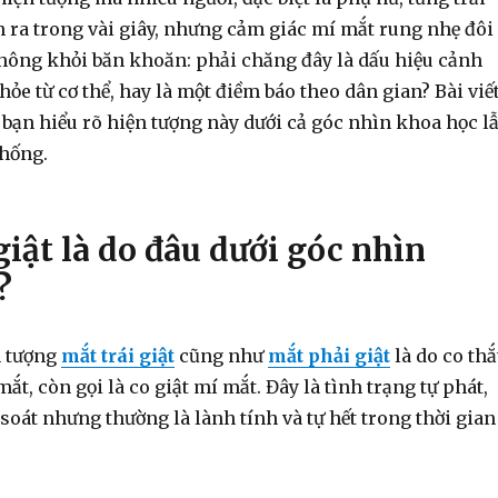
n ra trong vài giây, nhưng cảm giác mí mắt rung nhẹ đôi
hông khỏi băn khoăn: phải chăng đây là dấu hiệu cảnh
hỏe từ cơ thể, hay là một điềm báo theo dân gian? Bài viế
 bạn hiểu rõ hiện tượng này dưới cả góc nhìn khoa học l
thống.
giật là do đâu dưới góc nhìn
?
n tượng
mắt trái giật
cũng như
mắt phải giật
là do co thắ
ắt, còn gọi là co giật mí mắt. Đây là tình trạng tự phát,
oát nhưng thường là lành tính và tự hết trong thời gian