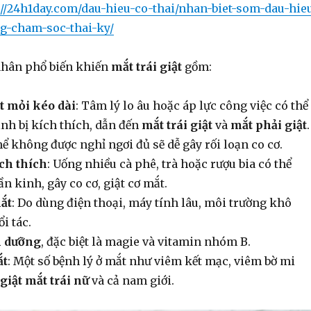
://24h1day.com/dau-hieu-co-thai/nhan-biet-som-dau-hie
g-cham-soc-thai-ky/
nhân phổ biến khiến
mắt trái giật
gồm:
t mỏi kéo dài
: Tâm lý lo âu hoặc áp lực công việc có thể
nh bị kích thích, dẫn đến
mắt trái giật
và
mắt phải giật
.
thể không được nghỉ ngơi đủ sẽ dễ gây rối loạn co cơ.
ch thích
: Uống nhiều cà phê, trà hoặc rượu bia có thể
ần kinh, gây co cơ, giật cơ mắt.
ắt
: Do dùng điện thoại, máy tính lâu, môi trường khô
i tác.
h dưỡng
, đặc biệt là magie và vitamin nhóm B.
ắt
: Một số bệnh lý ở mắt như viêm kết mạc, viêm bờ mi
giật mắt trái nữ
và cả nam giới.