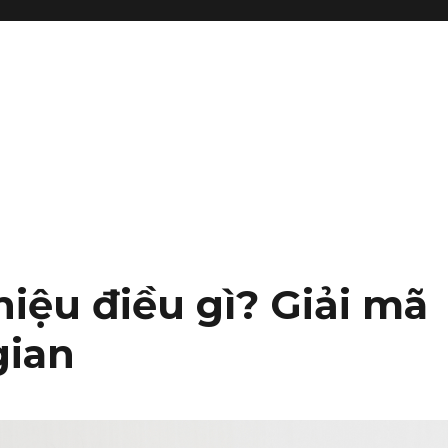
hiệu điều gì? Giải mã
gian