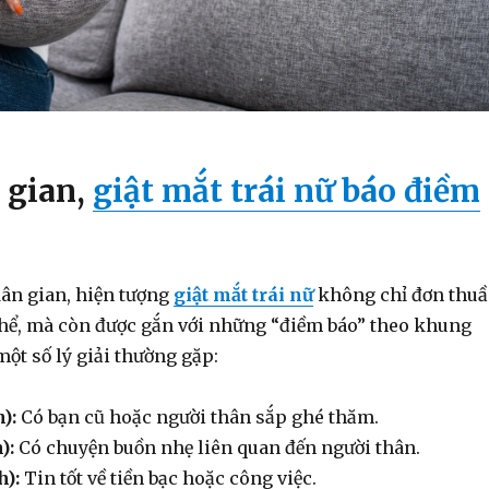
 gian,
giật mắt trái nữ báo điềm
ân gian, hiện tượng
giật mắt trái nữ
không chỉ đơn thu
thể, mà còn được gắn với những “điềm báo” theo khung
một số lý giải thường gặp:
):
Có bạn cũ hoặc người thân sắp ghé thăm.
):
Có chuyện buồn nhẹ liên quan đến người thân.
h):
Tin tốt về tiền bạc hoặc công việc.