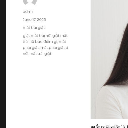
Author
admin
Posted
June 17, 2025
on
Categories
mắt trái giật
Tags
giật mắt trái nữ
,
giật mắt
trái nữ báo điềm gì
,
mắt
phải giật
,
mắt phải giật ở
nữ
,
mắt trái giật
Mắt trái giật
là 