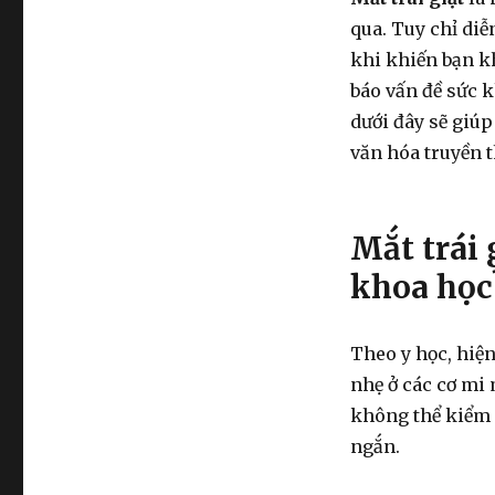
qua. Tuy chỉ diễ
khi khiến bạn k
báo vấn đề sức k
dưới đây sẽ giúp
văn hóa truyền 
Mắt trái 
khoa học
Theo y học, hiệ
nhẹ ở các cơ mi m
không thể kiểm s
ngắn.