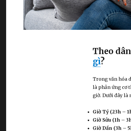
Theo dân
gì
?
Trong văn hóa d
là phản ứng cơ 
giờ. Dưới đây là 
Giờ Tý (23h – 1h
Giờ Sửu (1h – 3h
Giờ Dần (3h – 5