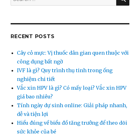
thụ
for:
tinh
trong
ống
nghiệm
chi
RECENT POSTS
tiết
Cây cỏ mực: Vị thuốc dân gian quen thuộc với
công dụng bất ngờ
IVF là gì? Quy trình thụ tinh trong ống
nghiệm chi tiết
Vắc xin HPV là gì? Có mấy loại? Vắc xin HPV
giá bao nhiêu?
Tính ngày dự sinh online: Giải pháp nhanh,
dễ và tiện lợi
Hiểu đúng về biểu đồ tăng trưởng để theo dõi
sức khỏe của bé