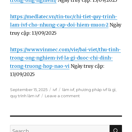
trong-ong-nghiem/
Ngày truy cập: 13/09/2025
https://medlatec.vn/tin-tuc/chi-tiet-quy-trinh-
lam-ivf-cho-nhung-cap-doi-hiem-muon-2
Ngày
truy cập: 13/09/2025
https://www.vinmec.com/vie/bai-viet/thu-tinh-
trong-ong-nghiem-ivf-la-gi-duoc-chi-dinh-
trong-truong-hop-nao-vi
Ngày truy cập:
13/09/2025
Posted
September 15, 2025
Categories
ivf
Tags
làm ivf
,
phương pháp ivf là gì
,
on
quy trình làm ivf
Leave a comment
on
IVF
là
gì?
Quy
trình
SE
Search