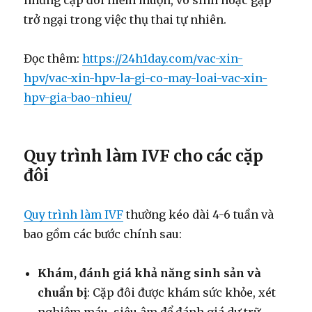
trở ngại trong việc thụ thai tự nhiên.
Đọc thêm:
https://24h1day.com/vac-xin-
hpv/vac-xin-hpv-la-gi-co-may-loai-vac-xin-
hpv-gia-bao-nhieu/
Quy trình làm IVF cho các cặp
đôi
Quy trình làm IVF
thường kéo dài 4-6 tuần và
bao gồm các bước chính sau:
Khám, đánh giá khả năng sinh sản và
chuẩn bị
: Cặp đôi được khám sức khỏe, xét
nghiệm máu, siêu âm để đánh giá dự trữ