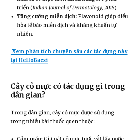
triển (
Indian Journal of Dermatology, 2018
).
Tăng cường miễn dịch
: Flavonoid giúp điều
hòa tế bào miễn dịch và kháng khuẩn tự
nhiên.
Xem phân tích chuyên sâu các tác dụng này
tại HelloBacsi
Cây cỏ mực có tác dụng gì trong
dân gian?
Trong dân gian, cây cỏ mực được sử dụng
trong nhiều bài thuốc quen thuộc:
Cầm máu:
Giã nát cỏ mực tươi, vắt lấy nước