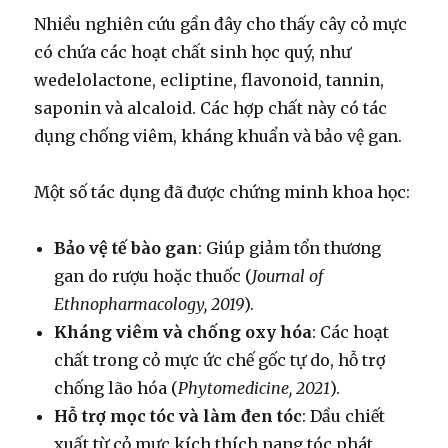
Nhiều nghiên cứu gần đây cho thấy cây cỏ mực
có chứa các hoạt chất sinh học quý, như
wedelolactone, ecliptine, flavonoid, tannin,
saponin và alcaloid. Các hợp chất này có tác
dụng chống viêm, kháng khuẩn và bảo vệ gan.
Một số tác dụng đã được chứng minh khoa học:
Bảo vệ tế bào gan
: Giúp giảm tổn thương
gan do rượu hoặc thuốc (
Journal of
Ethnopharmacology, 2019
).
Kháng viêm và chống oxy hóa
: Các hoạt
chất trong cỏ mực ức chế gốc tự do, hỗ trợ
chống lão hóa (
Phytomedicine, 2021
).
Hỗ trợ mọc tóc và làm đen tóc
: Dầu chiết
xuất từ cỏ mực kích thích nang tóc phát