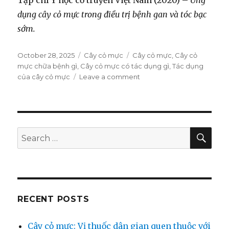
Tạp chí Y học cổ truyền Việt Nam (2020) –
Ứng
dụng cây cỏ mực trong điều trị bệnh gan và tóc bạc
sớm.
Posted
October 28, 2025
Categories
Cây cỏ mực
Tags
Cây cỏ mực
,
Cây cỏ
on
mực chữa bệnh gì
,
Cây cỏ mực có tác dụng gì
,
Tác dụng
của cây cỏ mực
Leave a comment
on
Cây
cỏ
mực:
Vị
thuốc
SE
Search
dân
for:
gian
quen
thuộc
với
công
RECENT POSTS
dụng
bất
Cây cỏ mực: Vị thuốc dân gian quen thuộc với
ngờ