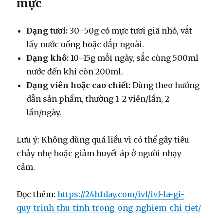
mực
Dạng tươi:
30–50g cỏ mực tươi giã nhỏ, vắt
lấy nước uống hoặc đắp ngoài.
Dạng khô:
10–15g mỗi ngày, sắc cùng 500ml
nước đến khi còn 200ml.
Dạng viên hoặc cao chiết:
Dùng theo hướng
dẫn sản phẩm, thường 1–2 viên/lần, 2
lần/ngày.
Lưu ý: Không dùng quá liều vì có thể gây tiêu
chảy nhẹ hoặc giảm huyết áp ở người nhạy
cảm.
Đọc thêm:
https://24h1day.com/ivf/ivf-la-gi-
quy-trinh-thu-tinh-trong-ong-nghiem-chi-tiet/