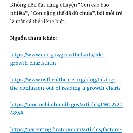
Không nên đặt nặng chuyện “Con cao bao
nhiêu?”, “Con nặng thế đã đủ chưa?”, bởi mỗi trẻ
là một cá thể riêng biệt.
Nguồn tham khảo:
https://www.cdc.gov/growthcharts/cdc-
growth-charts.htm
https://www.osfhealthcare.org/blog/taking-
the-confusion-out-of-reading-a-growth-chart/
https://pmc.ncbi.nlm.nih.gov/articles/PMC2720
489/#
https://parenting.firstcry.com/articles/factors-