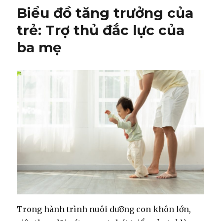
về
Biểu đồ tăng trưởng của
biểu
đồ
trẻ: Trợ thủ đắc lực của
tăng
ba mẹ
trưởng
để
theo
dõi
sức
khỏe
của
bé
Trong hành trình nuôi dưỡng con khôn lớn,