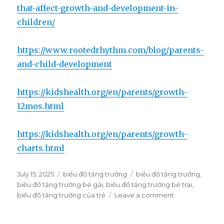
that-affect-growth-and-development-in-
children/
https://www.rootedrhythm.com/blog/parents-
and-child-development
https://kidshealth.org/en/parents/growth-
12mos.html
https://kidshealth.org/en/parents/growth-
charts.html
Posted
July 15, 2025
Categories
biểu đồ tăng trưởng
Tags
biểu đồ tăng trưởng
,
on
biểu đồ tăng trưởng bé gái
,
biểu đồ tăng trưởng bé trai
,
biểu đồ tăng trưởng của trẻ
Leave a comment
on
Hiểu
đúng