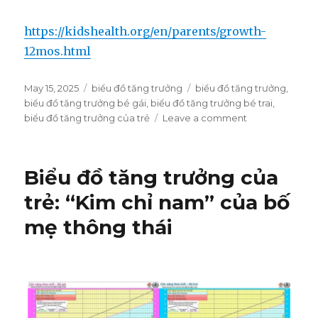
https://kidshealth.org/en/parents/growth-
12mos.html
Posted
May 15, 2025
Categories
biểu đồ tăng trưởng
Tags
biểu đồ tăng trưởng
,
on
biểu đồ tăng trưởng bé gái
,
biểu đồ tăng trưởng bé trai
,
biểu đồ tăng trưởng của trẻ
Leave a comment
on
Biểu
đồ
tăng
Biểu đồ tăng trưởng của
trưởng
của
trẻ: “Kim chỉ nam” của bố
trẻ:
mẹ thông thái
Trợ
thủ
đắc
lực
của
ba
mẹ